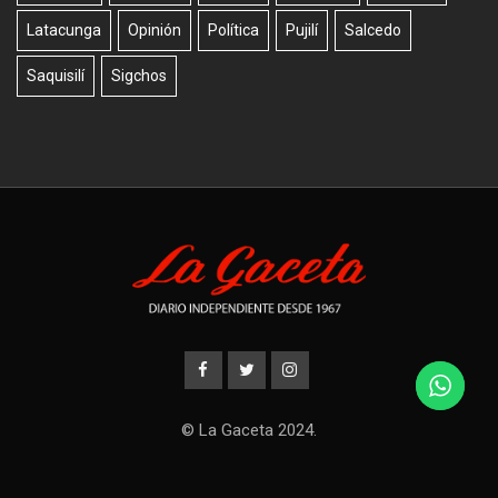
Latacunga
Opinión
Política
Pujilí
Salcedo
Saquisilí
Sigchos
© La Gaceta 2024.