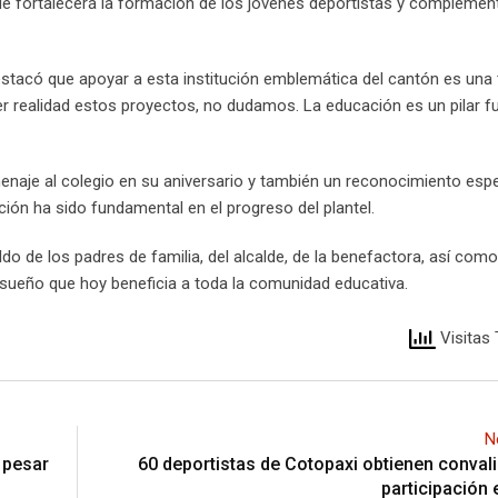
 que fortalecerá la formación de los jóvenes deportistas y complemen
 destacó que apoyar a esta institución emblemática del cantón es una
r realidad estos proyectos, no dudamos. La educación es un pilar 
enaje al colegio en su aniversario y también un reconocimiento espe
ución ha sido fundamental en el progreso del plantel.
ldo de los padres de familia, del alcalde, de la benefactora, así com
sueño que hoy beneficia a toda la comunidad educativa.
Visitas 
N
a pesar
60 deportistas de Cotopaxi obtienen conval
participación 