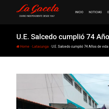
Skip
to
INICIO
NOTICIAS
O
content
U.E. Salcedo cumplió 74 Años
-
-
Home
Latacunga
U.E. Salcedo cumplió 74 Años de vida 