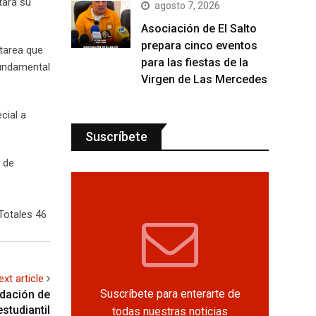
tará su
agosto 7, 2026
Asociación de El Salto
prepara cinco eventos
 tarea que
para las fiestas de la
fundamental
Virgen de Las Mercedes
cial a
Suscríbete
o de
Totales 46
ext article
Suscríbete para enterarte de
idación de
estudiantil
todas nuestras noticias