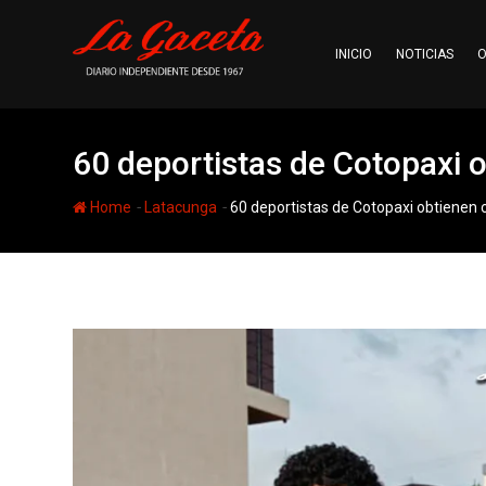
Skip
to
INICIO
NOTICIAS
O
content
60 deportistas de Cotopaxi o
-
-
Home
Latacunga
60 deportistas de Cotopaxi obtienen c