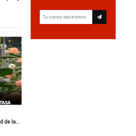
d de la…