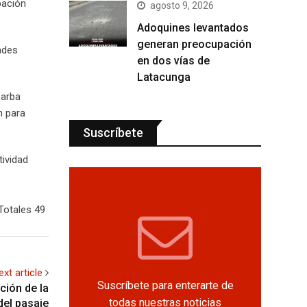
pación
agosto 9, 2026
Adoquines levantados
generan preocupación
dades
en dos vías de
Latacunga
Barba
n para
Suscríbete
tividad
Totales 49
ext article
Suscríbete para enterarte de
ción de la
todas nuestras noticias
del pasaje