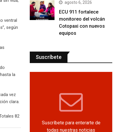
 sin vida,
agosto 6, 2026
ECU 911 fortalece
monitoreo del volcán
o ventral
Cotopaxi con nuevos
as”, según
equipos
las
Suscríbete
ado
hasta la
 cada vez
ción clara.
Totales 82
Suscríbete para enterarte de
todas nuestras noticias