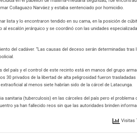
recluida en el pabellón de máxima-mediana seguridad, fue encontrada
s Omar Collaguazo Narváez y estaba sentenciado por homicidio.
r lista y lo encontraron tendido en su cama, en la posición de cúbit
o al escalón jerárquico y se coordinó con las unidades especializad
iento del cadáver. “Las causas del deceso serán determinadas tras 
olicial.
s del país y el control de este recinto está en manos del grupo arm
 30 privados de la libertad de alta peligrosidad fueron trasladadas 
extraoficial al menos siete habrían sido de la cárcel de Latacunga.
ia sanitaria (tuberculosis) en las cárceles del país pero el problema
uentro ya han fallecido reos sin que las autoridades brinden informa
Visitas 