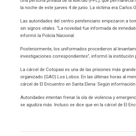
Una persona privada de la libertad (PPL), que permanecía 
la noche de este jueves 4 de junio. La víctima era Carlo
Las autoridades del centro penitenciario empezaron a toma
sin signos vitales. “La novedad fue informada de inmediat
informó la Policía Nacional.
Posteriormente, los uniformados procedieron al levantam
investigaciones correspondientes”, informó la institución p
La cárcel de Cotopaxi es una de las prisiones más grande
organizado (GAO) Los Lobos. En las últimas horas al menos
cárcel de El Encuentro en Santa Elena. Según información 
Autoridades intentan frenar la ola de violencia y emergenc
se agudiza más. Incluso se dice que en la cárcel de El Enc