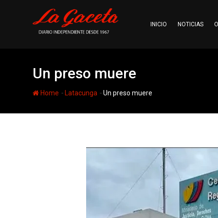
Skip
to
INICIO
NOTICIAS
O
content
Un preso muere
-
-
Home
Latacunga
Un preso muere