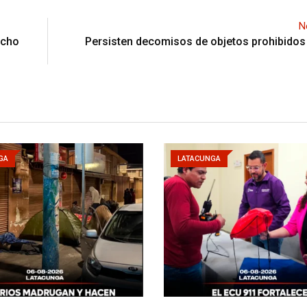
N
ocho
Persisten decomisos de objetos prohibidos
GA
LATACUNGA