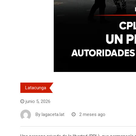
Latacunga
junio 5, 2026
By
lagaceta.lat
2 meses ago