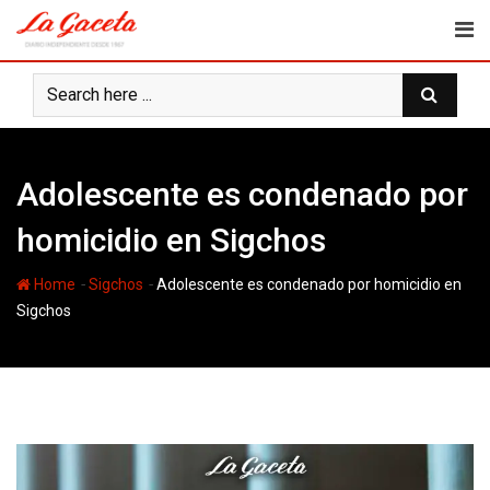
Skip
to
content
Adolescente es condenado por
homicidio en Sigchos
-
-
Home
Sigchos
Adolescente es condenado por homicidio en
Sigchos