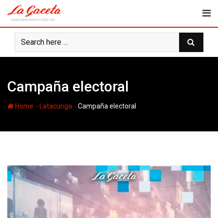
Skip
to
content
Campaña electoral
-
-
Home
Latacunga
Campaña electoral