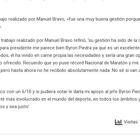
trabajo realizado por Manuel Bravo, «fue una muy buena gestión porqu
.
rabajo realizado por Manuel Bravo refirió, ‘su gestión ha sido de la
ara presidente me parece bien Byron Piedra ya que es un excelente 
os; él ha vivido en carne propia las necesidades y sería una gran op
 lo ofrecido. Recuerdo que yo puse récord Nacional de Maratón y me
 pero hasta ahora no he recibido absolutamente nada. No sé si van a
co con un 6/10 y si pudiera votar le daría mi apoyo al jefe Byron Pied
 esté más involucrado en el mundo del deporte, en todos los ámbitos 
os y sea justo’.
Visitas 