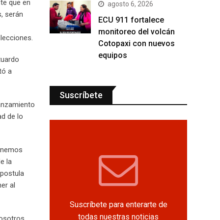
nte que en
agosto 6, 2026
s, serán
ECU 911 fortalece
monitoreo del volcán
elecciones.
Cotopaxi con nuevos
equipos
tuardo
tó a
Suscríbete
lanzamiento
ad de lo
tenemos
e la
 postula
er al
Suscríbete para enterarte de
todas nuestras noticias
osotros,