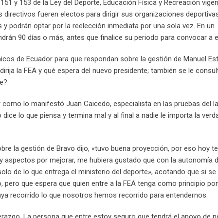
 151 y 153 de la Ley del Deporte, Educación Física y Recreación vige
os directivos fueren electos para dirigir sus organizaciones deportiva
y podrán optar por la reelección inmediata por una sola vez. En un
ndrán 90 días o más, antes que finalice su periodo para convocar a 
nicos de Ecuador para que respondan sobre la gestión de Manuel Es
 dirija la FEA y qué espera del nuevo presidente; también se le consul
te?
 como lo manifestó Juan Caicedo, especialista en las pruebas del 
dice lo que piensa y termina mal y al final a nadie le importa la verd
bre la gestión de Bravo dijo, «tuvo buena proyección, por eso hoy 
y aspectos por mejorar, me hubiera gustado que con la autonomía d
olo de lo que entrega el ministerio del deporte», acotando que si se
o, pero que espera que quien entre a la FEA tenga como principio pon
haya recorrido lo que nosotros hemos recorrido para entendernos.
derazgo. La persona que entre estoy seguro que tendrá el apoyo de n