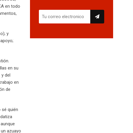
FEA en todo
pamentos,
o); y
 apoyo;
tión.
llas en su
 y del
trabajo en
ión de
 sé quién
idatiza
, aunque
a un azuayo