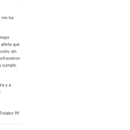
e me ha
 mejor
atleta que
ción; sin
 ofrecieron
 cumplir,
ra y a
y
Totales 99