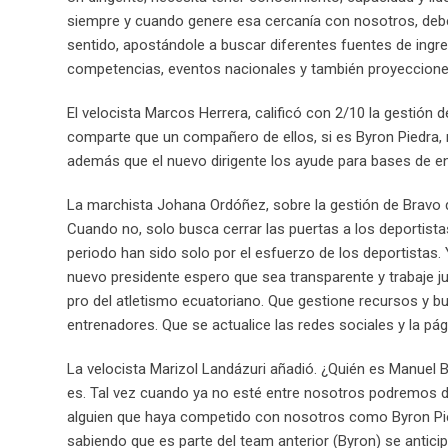
siempre y cuando genere esa cercanía con nosotros, debe a
sentido, apostándole a buscar diferentes fuentes de ing
competencias, eventos nacionales y también proyeccione
El velocista Marcos Herrera, calificó con 2/10 la gestión 
comparte que un compañero de ellos, si es Byron Piedra, m
además que el nuevo dirigente los ayude para bases de e
La marchista Johana Ordóñez, sobre la gestión de Bravo dij
Cuando no, solo busca cerrar las puertas a los deportist
periodo han sido solo por el esfuerzo de los deportistas. Y
nuevo presidente espero que sea transparente y trabaje jun
pro del atletismo ecuatoriano. Que gestione recursos y 
entrenadores. Que se actualice las redes sociales y la pá
La velocista Marizol Landázuri añadió. ¿Quién es Manuel 
es. Tal vez cuando ya no esté entre nosotros podremos de
alguien que haya competido con nosotros como Byron Pied
sabiendo que es parte del team anterior (Byron) se antic