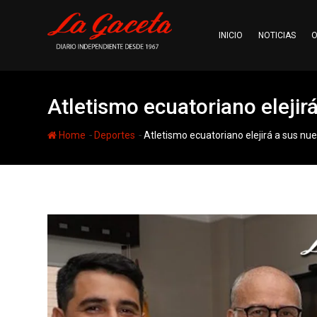
Skip
to
INICIO
NOTICIAS
O
content
Atletismo ecuatoriano elejir
-
-
Home
Deportes
Atletismo ecuatoriano elejirá a sus nue