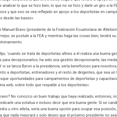
nalizar lo que se hizo bien, lo que no se hizo y darle un giro a la 
resos y que eso se vea reflejado en apoyo a los deportistas en cam
s desde las bases».
de Manuel Bravo (presidente de la Federación Ecuatoriana de Atletism
ejor, se postule a la FEA y mientras haga las cosas bien, tendrá su
ntrenamiento.
o, ‘cuando se trata de deportistas afines a él realiza una buena ges
as para decepcionarlos, ha sido una gestión decepcionante, las meda
 si se lanza Byron a la presidencia, sería beneficioso para nosotros;
to a deportistas, entrenadores y el resto de dirigentes, que sea un 
busque oportunidades para campamentos de deportistas y capacitac
gina web; sobre todo que respalde a los deportistas».
Bravo? No conozco un buen trabajo que haya realizado; entonces, no
dicarle una estatua e incluso decir que era buena gente. Si se cand
ra u otro atleta, sería una buena opción para ocupar esa posición
ipa que nada mejorará y solo deseo que el próximo presidente no se