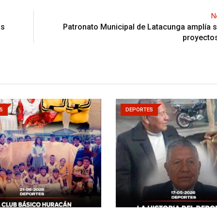
N
as
Patronato Municipal de Latacunga amplía s
proyectos
S
DEPORTES