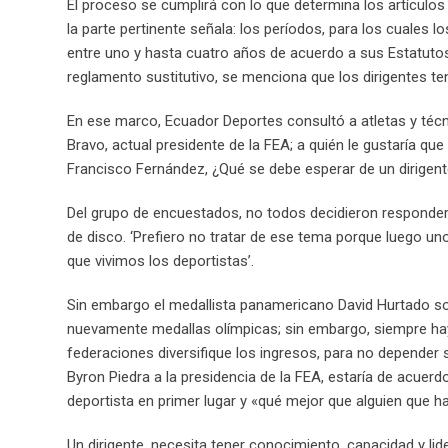
El proceso se cumplirá con lo que determina los artículos
la parte pertinente señala: los períodos, para los cuales l
entre uno y hasta cuatro años de acuerdo a sus Estatutos 
reglamento sustitutivo, se menciona que los dirigentes te
En ese marco, Ecuador Deportes consultó a atletas y téc
Bravo, actual presidente de la FEA; a quién le gustaría que
Francisco Fernández, ¿Qué se debe esperar de un dirigen
Del grupo de encuestados, no todos decidieron responder
de disco. ‘Prefiero no tratar de ese tema porque luego uno 
que vivimos los deportistas’.
Sin embargo el medallista panamericano David Hurtado so
nuevamente medallas olímpicas; sin embargo, siempre ha
federaciones diversifique los ingresos, para no depender s
Byron Piedra a la presidencia de la FEA, estaría de acuerd
deportista en primer lugar y «qué mejor que alguien que 
Un dirigente, necesita tener conocimiento, capacidad y li