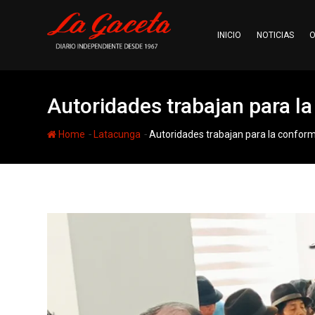
Skip
to
INICIO
NOTICIAS
O
content
Autoridades trabajan para la
-
-
Home
Latacunga
Autoridades trabajan para la conform