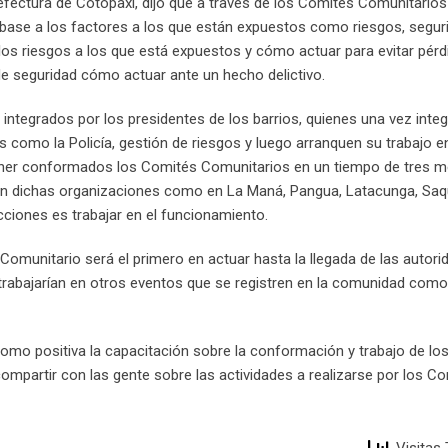
efectura de Cotopaxi, dijo que a través de los Comités Comunitario
n base a los factores a los que están expuestos como riesgos, segur
n los riesgos a los que está expuestos y cómo actuar para evitar pérd
 seguridad cómo actuar ante un hecho delictivo.
integrados por los presidentes de los barrios, quienes una vez inte
s como la Policía, gestión de riesgos y luego arranquen su trabajo 
ener conformados los Comités Comunitarios en un tiempo de tres m
ten dichas organizaciones como en La Maná, Pangua, Latacunga, Saqui
cciones es trabajar en el funcionamiento.
Comunitario será el primero en actuar hasta la llegada de las autori
 trabajarían en otros eventos que se registren en la comunidad como
omo positiva la capacitación sobre la conformación y trabajo de lo
mpartir con las gente sobre las actividades a realizarse por los C
Visitas 