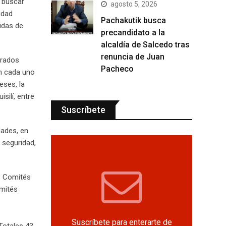
s buscar
agosto 5, 2026
idad
Pachakutik busca
idas de
precandidato a la
alcaldía de Salcedo tras
renuncia de Juan
grados
Pacheco
en cada uno
eses, la
silí, entre
Suscríbete
dades, en
 seguridad,
s Comités
omités
Suscríbete para enterarte de
Totales 43