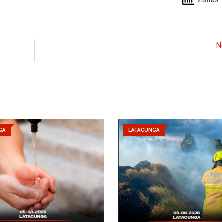
N
GA
LATACUNGA