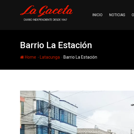
Skip
to
INICIO
NOTICIAS
O
content
Barrio La Estación
-
-
Home
Latacunga
Barrio La Estación