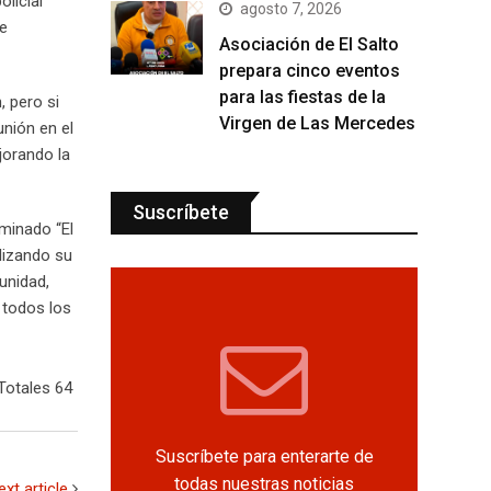
licial
agosto 7, 2026
ue
Asociación de El Salto
prepara cinco eventos
para las fiestas de la
, pero si
Virgen de Las Mercedes
nión en el
jorando la
Suscríbete
ominado “El
alizando su
unidad,
 todos los
Totales 64
Suscríbete para enterarte de
todas nuestras noticias
ext article