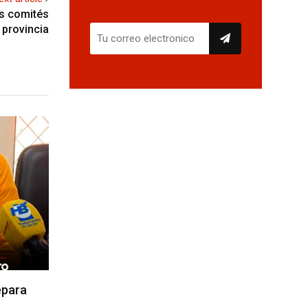
os comités
 provincia
epara