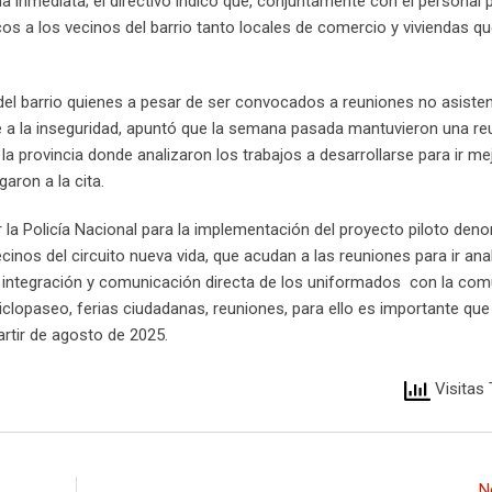
 inmediata; el directivo indicó que, conjuntamente con el personal po
cos a los vecinos del barrio tanto locales de comercio y viviendas q
 del barrio quienes a pesar de ser convocados a reuniones no asisten
e a la inseguridad, apuntó que la semana pasada mantuvieron una reu
 la provincia donde analizaron los trabajos a desarrollarse para ir me
aron a la cita.
 la Policía Nacional para la implementación del proyecto piloto den
vecinos del circuito nueva vida, que acudan a las reuniones para ir an
 integración y comunicación directa de los uniformados con la com
iclopaseo, ferias ciudadanas, reuniones, para ello es importante que
artir de agosto de 2025.
Visitas 
N