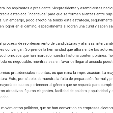
 para los aspirantes a presidente, vicepresidente y asambleístas nacio
cracia establece “incentivos” para que se formen alianzas entre suj
os. Sin embargo, poco efecto ha tenido esta estrategia, segurament
 lograr en el camino, especialmente si logran una curul y saben sa
o el proceso de reordenamiento de candidaturas y alianzas, intercam
es convengan. Sorprende la hermandad que aflora entre los actores 
 bochornosos que han marcado nuestra historia contemporánea. To
Todo es negociable, mientras sea en favor de llegar al ansiado puest
ios presidenciales inscritos, es que reina la improvisación. La ma
atura. Esto, por sí solo, demuestra la falta de preparación formal y p
a mayoría de casos, pertenecer al género que se requería para cumplir
os atractivos, figuras elegantes, facilidad de palabra, popularidad y 
gadas.
 y movimientos políticos, que se han convertido en empresas elector