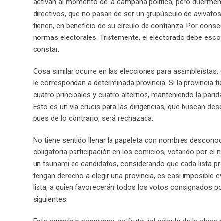
activan al momento de la campaña política, pero duermen e
directivos, que no pasan de ser un grupúsculo de avivato
tienen, en beneficio de su círculo de confianza. Por conse
normas electorales. Tristemente, el electorado debe esco
constar.
Cosa similar ocurre en las elecciones para asambleístas.
le correspondan a determinada provincia. Si la provincia t
cuatro principales y cuatro alternos, manteniendo la par
Esto es un vía crucis para las dirigencias, que buscan de
pues de lo contrario, será rechazada.
No tiene sentido llenar la papeleta con nombres desconoc
obligatoria participación en los comicios, votando por 
un tsunami de candidatos, considerando que cada lista p
tengan derecho a elegir una provincia, es casi imposible 
lista, a quien favorecerán todos los votos consignados por 
siguientes.
Este complejo panorama, es fruto del cálculo de la clase