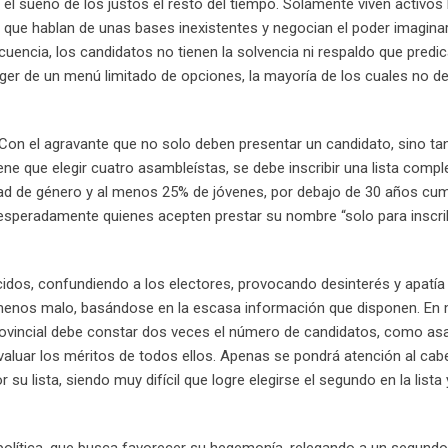
l sueño de los justos el resto del tiempo. Solamente viven activos 
s que hablan de unas bases inexistentes y negocian el poder imagina
cuencia, los candidatos no tienen la solvencia ni respaldo que predic
ger de un menú limitado de opciones, la mayoría de los cuales no d
 Con el agravante que no solo deben presentar un candidato, sino 
iene que elegir cuatro asambleístas, se debe inscribir una lista compl
idad de género y al menos 25% de jóvenes, por debajo de 30 años cum
sesperadamente quienes acepten prestar su nombre “solo para inscribir
idos, confundiendo a los electores, provocando desinterés y apatía 
el menos malo, basándose en la escasa información que disponen. En
rovincial debe constar dos veces el número de candidatos, como as
evaluar los méritos de todos ellos. Apenas se pondrá atención al ca
su lista, siendo muy difícil que logre elegirse el segundo en la lista 
 política, que busca favorecer su hegemonía, relegando a un segundo