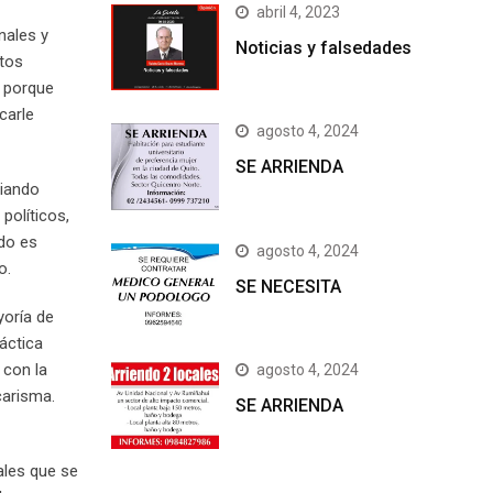
abril 4, 2023
nales y
Noticias y falsedades
etos
e porque
carle
agosto 4, 2024
SE ARRIENDA
biando
políticos,
do es
agosto 4, 2024
o.
SE NECESITA
yoría de
ráctica
 con la
agosto 4, 2024
carisma.
SE ARRIENDA
ales que se