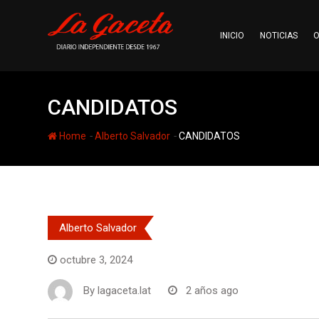
Skip
to
INICIO
NOTICIAS
O
content
CANDIDATOS
-
-
Home
Alberto Salvador
CANDIDATOS
Alberto Salvador
octubre 3, 2024
By
lagaceta.lat
2 años ago