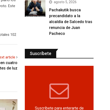
agosto 5, 2026
voto. Este
Pachakutik busca
precandidato a la
alcaldía de Salcedo tras
renuncia de Juan
Pacheco
otales 102
Suscríbete
ext article
 en cuatro
tes de luz
Suscríbete para enterarte de