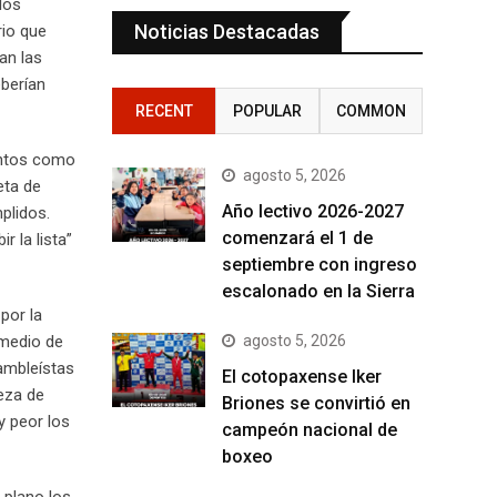
los
Noticias Destacadas
rio que
an las
eberían
RECENT
POPULAR
COMMON
tantos como
agosto 5, 2026
eta de
Año lectivo 2026-2027
plidos.
comenzará el 1 de
 la lista”
septiembre con ingreso
escalonado en la Sierra
por la
agosto 5, 2026
 medio de
ambleístas
El cotopaxense Iker
beza de
Briones se convirtió en
y peor los
campeón nacional de
boxeo
 plano los