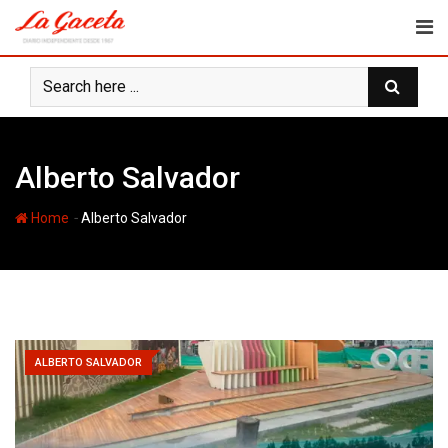
Skip
to
content
Alberto Salvador
-
Home
Alberto Salvador
ALBERTO SALVADOR