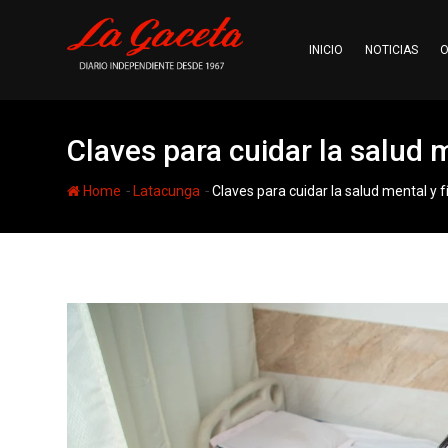
Skip
to
INICIO
NOTICIAS
O
content
Claves para cuidar la salud m
-
-
Home
Latacunga
Claves para cuidar la salud mental y f