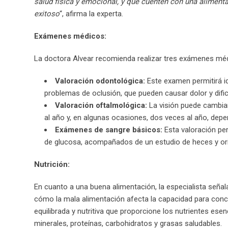
salud física y emocional, y que cuenten con una aliment
exitoso
“, afirma la experta.
Exámenes médicos:
La doctora Alvear recomienda realizar tres exámenes médi
Valoración odontológica:
Este examen permitirá i
problemas de oclusión, que pueden causar dolor y difi
Valoración oftalmológica:
La visión puede cambiar
al año y, en algunas ocasiones, dos veces al año, depe
Exámenes de sangre básicos:
Esta valoración per
de glucosa, acompañados de un estudio de heces y or
Nutrición:
En cuanto a una buena alimentación, la especialista señ
cómo la mala alimentación afecta la capacidad para conce
equilibrada y nutritiva que proporcione los nutrientes ese
minerales, proteínas, carbohidratos y grasas saludables.