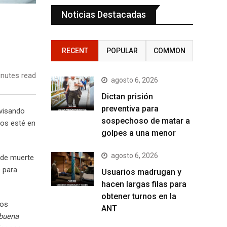
Noticias Destacadas
RECENT
POPULAR
COMMON
nutes read
agosto 6, 2026
Dictan prisión
preventiva para
evisando
sospechoso de matar a
jos esté en
golpes a una menor
agosto 6, 2026
a de muerte
s para
Usuarios madrugan y
hacen largas filas para
obtener turnos en la
eos
ANT
 buena