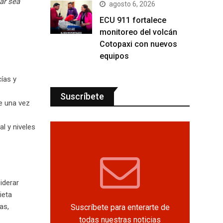
ar sea
agosto 6, 2026
ECU 911 fortalece
monitoreo del volcán
Cotopaxi con nuevos
equipos
ías y
Suscríbete
e una vez
l y niveles
iderar
ieta
as,
Suscríbete para enterarte de
todas nuestras noticias