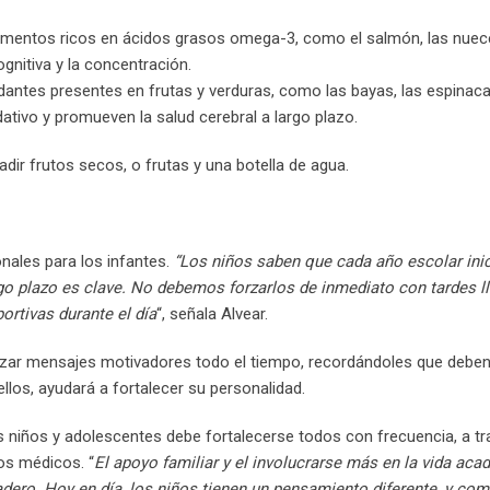
imentos ricos en ácidos grasos omega-3, como el salmón, las nuece
gnitiva y la concentración.
dantes presentes en frutas y verduras, como las bayas, las espinaca
ativo y promueven la salud cerebral a largo plazo.
ir frutos secos, o frutas y una botella de agua.
nales para los infantes.
“Los niños saben que cada año escolar ini
go plazo es clave. No debemos forzarlos de inmediato con tardes l
ortivas durante el día
“, señala Alvear.
izar mensajes motivadores todo el tiempo, recordándoles que deben
los, ayudará a fortalecer su personalidad.
os niños y adolescentes debe fortalecerse todos con frecuencia, a t
os médicos. “
El apoyo familiar y el involucrarse más en la vida ac
dero. Hoy en día, los niños tienen un pensamiento diferente, y com