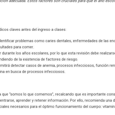
ación adecuada. Estos factores son cruciales para que el año escol
cos claves antes del ingreso a clases:
dentificar problemas como caries dentales, enfermedades de las enc
cultades para comer.
 durante los años escolares, por lo que esta revisión debe realizars
ndiendo de la existencia de factores de riesgo.
mitirá detectar casos de anemia, procesos infecciosos, función rena
ina en busca de procesos infecciosos.
ala que “somos lo que comemos”, recalcando que es importante cons
ntrarse, aprender y retener información. Por ello, recomienda una d
nciales necesarios para el óptimo funcionamiento del cuerpo: vitamin