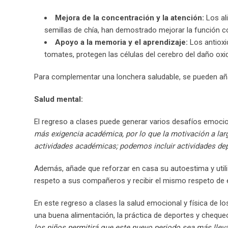
Mejora de la concentración y la atención:
Los al
semillas de chía, han demostrado mejorar la función co
Apoyo a la memoria y el aprendizaje:
Los antioxi
tomates, protegen las células del cerebro del daño oxid
Para complementar una lonchera saludable, se pueden añad
Salud mental:
El regreso a clases puede generar varios desafíos emocio
más exigencia académica, por lo que la motivación a lar
actividades académicas; podemos incluir actividades dep
Además, añade que reforzar en casa su autoestima y util
respeto a sus compañeros y recibir el mismo respeto de el
En este regreso a clases la salud emocional y física de l
una buena alimentación, la práctica de deportes y cheque
los niños permitirá que este nuevo periodo sea más lleva