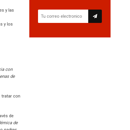
s y las
s y los
cia con
lenas de
 tratar con
ravés de
adémica de
o padres,