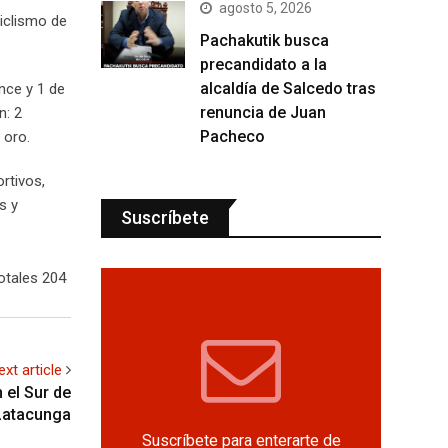
agosto 5, 2026
Ciclismo de
Pachakutik busca
precandidato a la
alcaldía de Salcedo tras
nce y 1 de
renuncia de Juan
n: 2
Pacheco
 oro.
rtivos,
s y
Suscríbete
otales 204
ext article
 el Sur de
Latacunga
Suscríbete para enterarte de