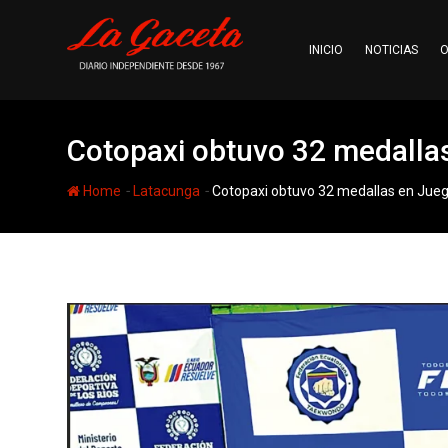
Skip
to
INICIO
NOTICIAS
O
content
Cotopaxi obtuvo 32 medalla
-
-
Home
Latacunga
Cotopaxi obtuvo 32 medallas en Jueg