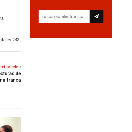
ra
otales 243
ext article
cturas de
ona franca