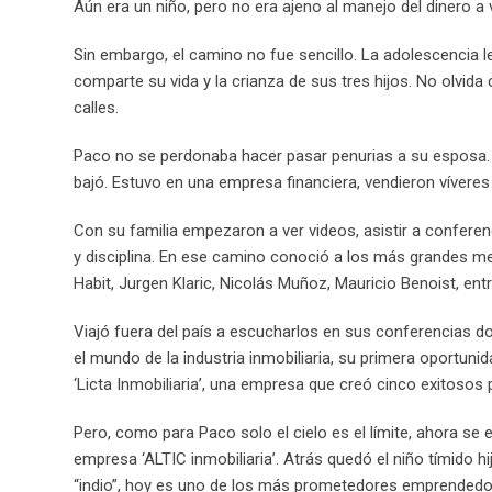
Aún era un niño, pero no era ajeno al manejo del dinero a
Sin embargo, el camino no fue sencillo. La adolescencia 
comparte su vida y la crianza de sus tres hijos. No olvid
calles.
Paco no se perdonaba hacer pasar penurias a su esposa. L
bajó. Estuvo en una empresa financiera, vendieron víveres 
Con su familia empezaron a ver videos, asistir a confere
y disciplina. En ese camino conoció a los más grandes me
Habit, Jurgen Klaric, Nicolás Muñoz, Mauricio Benoist, entr
Viajó fuera del país a escucharlos en sus conferencias 
el mundo de la industria inmobiliaria, su primera oportu
‘Licta Inmobiliaria’, una empresa que creó cinco exitosos p
Pero, como para Paco solo el cielo es el límite, ahora s
empresa ‘ALTIC inmobiliaria’. Atrás quedó el niño tímido h
“indio”, hoy es uno de los más prometedores emprendedore