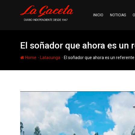
Skip
to
INICIO
NOTICIAS
O
content
El soñador que ahora es un re
-
-
Home
Latacunga
El soñador que ahora es un referente d