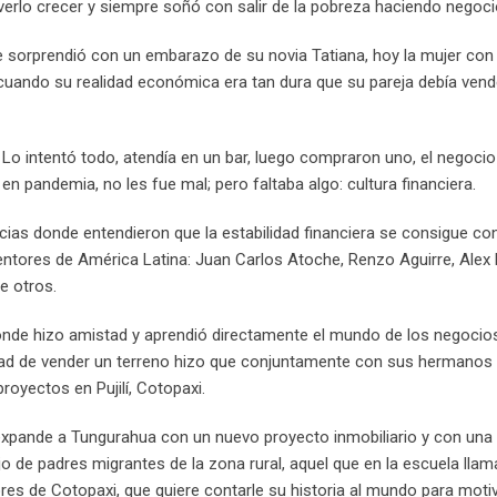
 verlo crecer y siempre soñó con salir de la pobreza haciendo negoci
le sorprendió con un embarazo de su novia Tatiana, hoy la mujer con 
a cuando su realidad económica era tan dura que su pareja debía vend
o intentó todo, atendía en un bar, luego compraron uno, el negocio
en pandemia, no les fue mal; pero faltaba algo: cultura financiera.
ncias donde entendieron que la estabilidad financiera se consigue c
ntores de América Latina: Juan Carlos Atoche, Renzo Aguirre, Alex D
e otros.
donde hizo amistad y aprendió directamente el mundo de los negocio
nidad de vender un terreno hizo que conjuntamente con sus hermanos
royectos en Pujilí, Cotopaxi.
e expande a Tungurahua con un nuevo proyecto inmobiliario y con una
ijo de padres migrantes de la zona rural, aquel que en la escuela lla
s de Cotopaxi, que quiere contarle su historia al mundo para motiv