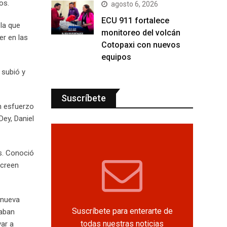
os.
agosto 6, 2026
ECU 911 fortalece
la que
monitoreo del volcán
er en las
Cotopaxi con nuevos
equipos
 subió y
Suscríbete
on esfuerzo
ey, Daniel
s. Conoció
 creen
 nueva
Suscríbete para enterarte de
maban
todas nuestras noticias
ar a