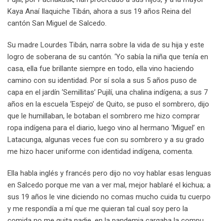
Kaya Anaí Ilaquiche Tibán, ahora a sus 19 años Reina del
cantón San Miguel de Salcedo.
Su madre Lourdes Tibán, narra sobre la vida de su hija y este
logro de soberana de su cantón. ‘Yo sabía la niña que tenía en
casa, ella fue brillante siempre en todo, ella vino haciendo
camino con su identidad. Por sí sola a sus 5 años puso de
capa en el jardín ‘Semillitas’ Pujilí, una chalina indígena; a sus 7
años en la escuela ‘Espejo’ de Quito, se puso el sombrero, dijo
que le humillaban, le botaban el sombrero me hizo comprar
ropa indígena para el diario, luego vino al hermano ‘Miguel’ en
Latacunga, algunas veces fue con su sombrero y a su grado
me hizo hacer uniforme con identidad indígena, comenta.
Ella habla inglés y francés pero dijo no voy hablar esas lenguas
en Salcedo porque me van a ver mal, mejor hablaré el kichua; a
sus 19 años le vine diciendo no comas mucho cuida tu cuerpo
y me respondía a mí que me quieran tal cual soy pero la
comida no me quita nadie, en la pandemia cargaba la compu,