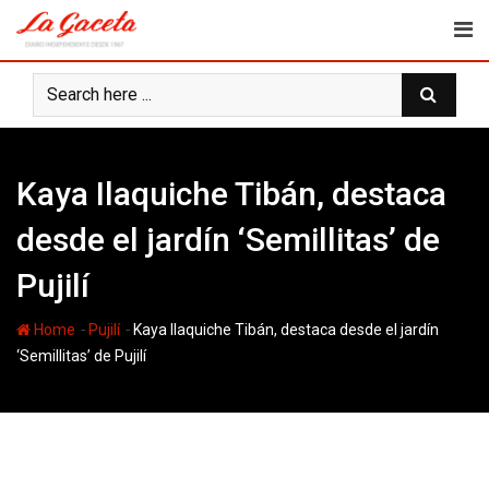
Skip
to
content
Kaya Ilaquiche Tibán, destaca
desde el jardín ‘Semillitas’ de
Pujilí
-
-
Home
Pujilí
Kaya Ilaquiche Tibán, destaca desde el jardín
‘Semillitas’ de Pujilí