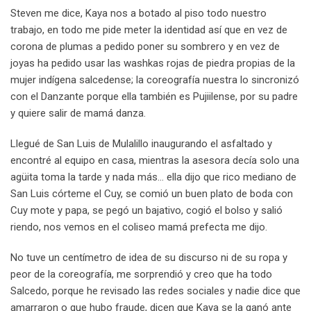
Steven me dice, Kaya nos a botado al piso todo nuestro
trabajo, en todo me pide meter la identidad así que en vez de
corona de plumas a pedido poner su sombrero y en vez de
joyas ha pedido usar las washkas rojas de piedra propias de la
mujer indígena salcedense; la coreografía nuestra lo sincronizó
con el Danzante porque ella también es Pujiilense, por su padre
y quiere salir de mamá danza.
Llegué de San Luis de Mulalillo inaugurando el asfaltado y
encontré al equipo en casa, mientras la asesora decía solo una
agüita toma la tarde y nada más… ella dijo que rico mediano de
San Luis córteme el Cuy, se comió un buen plato de boda con
Cuy mote y papa, se pegó un bajativo, cogió el bolso y salió
riendo, nos vemos en el coliseo mamá prefecta me dijo.
No tuve un centímetro de idea de su discurso ni de su ropa y
peor de la coreografía, me sorprendió y creo que ha todo
Salcedo, porque he revisado las redes sociales y nadie dice que
amarraron o que hubo fraude, dicen que Kaya se la ganó ante