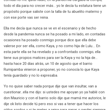
todo el día para no crecer más… yo le decía tu estatura tiene un
propósito porque saliste con la talla de tu abuelito materno y
con ese porte vas ser reina.
Ella me decía que nunca se ve en el escenario y de hecho
desde la pandemia nunca se ha posado a mi lado, en contadas
ocasiones ha posado conmigo porque dice que ella debe
valerse por ser ella, como Kaya, y no como hija de Lulu…. En
esta parte ella se ha revelado y a confrontado conmigo; ella
tiene sus propios matices para ser la Kaya y no la hija de…
hasta hace 20 días atrás, un 10 de agosto que el barrio
Rumipamba vinieron a proponer, yo no conocía lo que Kaya
tenía guardado y no lo expresaba.
Yo no quise saber nada porque dije que van insultar, van a
cuestionar…ella me dijo: si ustedes me apoyan yo ya hablé con
don Mauricio y con el barrio solo dije que mamá me autorice, le
dije ok listo decide tú pero eso si vas a tener que hacer los
oídos sordos y si te metes a reina para ganar o perder siempre