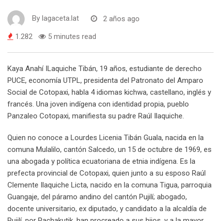
By
lagaceta.lat
2 años ago
1.282
5 minutes read
Kaya Anahí ILaquiche Tibán, 19 años, estudiante de derecho
PUCE, economía UTPL, presidenta del Patronato del Amparo
Social de Cotopaxi, habla 4 idiomas kichwa, castellano, inglés y
francés. Una joven indígena con identidad propia, pueblo
Panzaleo Cotopaxi, manifiesta su padre Raúl Ilaquiche.
Quien no conoce a Lourdes Licenia Tibán Guala, nacida en la
comuna Mulalilo, cantón Salcedo, un 15 de octubre de 1969, es
una abogada y política ecuatoriana de etnia indígena. Es la
prefecta provincial de Cotopaxi, quien junto a su esposo Raúl
Clemente Ilaquiche Licta, nacido en la comuna Tigua, parroquia
Guangaje, del páramo andino del cantón Pujilí; abogado,
docente universitario, ex diputado, y candidato a la alcaldía de
Pujilí, por Pachakutik, han procreado a sus hijos, y a la mayor