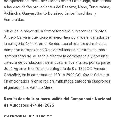
cotopaxenses tanto de Salcedo como Latacunga, sumándose
a las escuderías provenientes del Pastaza, Napo, Tungurahua,
Pichincha, Guayas, Santo Domingo de los Tsachilas y
Esmeraldas.
Sin duda lo mejor de la competencia lo pusieron los pilotos
Ángelo Carvajal que logró el mejor tiempo y fue el ganador de
la categoría 4×4 extremo. Se destaca el reentre del múltiple
campeón cotopaxense Octavio Villamarin que tras algunas
temporadas de ausencia retoma la competencia y con una
catedra de conducción, se impuso en los vitaras; por su parte
José Aguirre triunfo en la categoría de 0 a 1800CC, Vinicio
González, en la categoría de 1801 a 2900 CC; Xavier Salguero
en aficionados y en la recién implentada categoría cuadrones
el ganador fue Patricio Mera.
Resultados de la primera valida del Campeonato Nacional
de Autocross 4×4
del 2025
CATEGORIA 0 A 1800 CC.