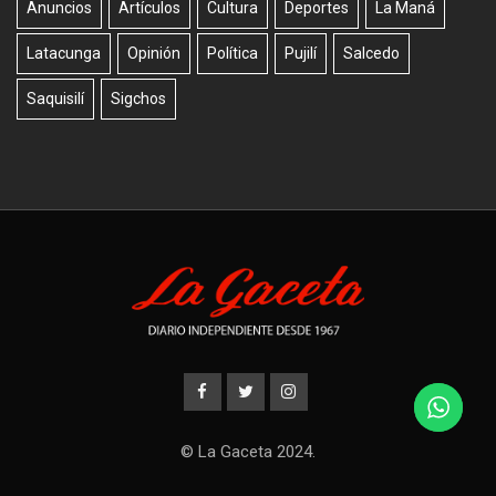
Anuncios
Artículos
Cultura
Deportes
La Maná
Latacunga
Opinión
Política
Pujilí
Salcedo
Saquisilí
Sigchos
© La Gaceta 2024.