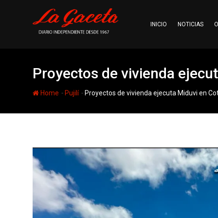
Skip
to
INICIO
NOTICIAS
O
content
Proyectos de vivienda ejecu
-
-
Home
Pujilí
Proyectos de vivienda ejecuta Miduvi en Co