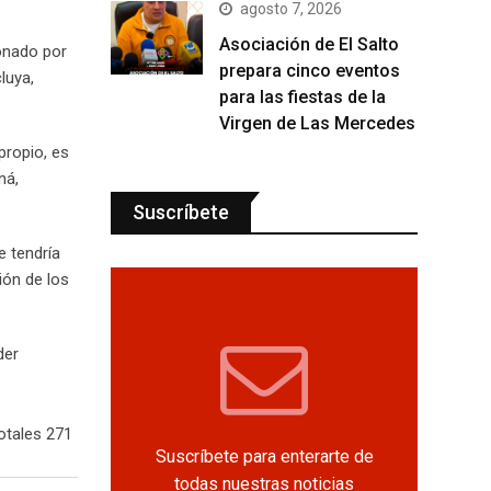
agosto 7, 2026
Asociación de El Salto
donado por
prepara cinco eventos
luya,
para las fiestas de la
Virgen de Las Mercedes
propio, es
ná,
Suscríbete
e tendría
ión de los
der
otales 271
Suscríbete para enterarte de
todas nuestras noticias