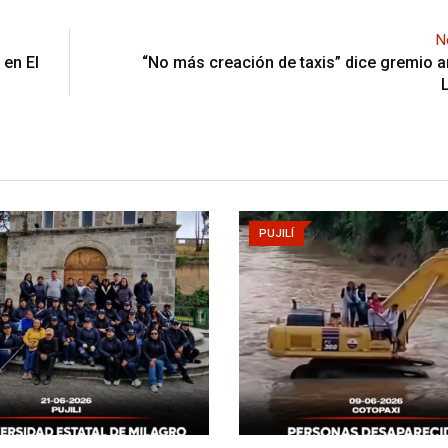
N
 en El
“No más creación de taxis” dice gremio a
PUJILÍ