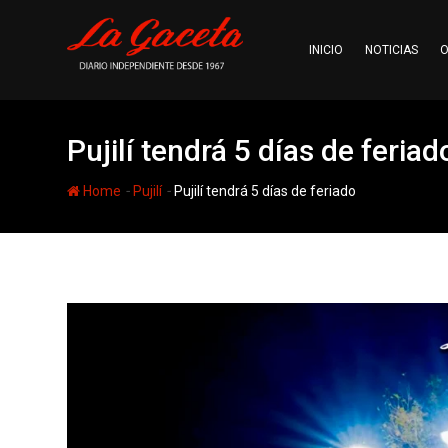
Skip
to
INICIO
NOTICIAS
O
content
Pujilí tendrá 5 días de feriad
-
-
Home
Pujilí
Pujilí tendrá 5 días de feriado