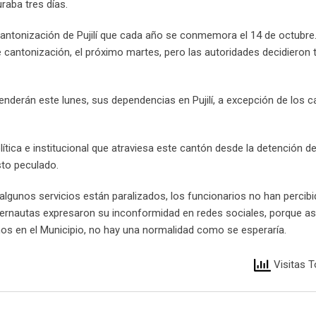
raba tres días.
 cantonización de Pujilí que cada año se conmemora el 14 de octubre.
cantonización, el próximo martes, pero las autoridades decidieron t
enderán este lunes, sus dependencias en Pujilí, a excepción de los 
olítica e institucional que atraviesa este cantón desde la detención de
sto peculado.
lgunos servicios están paralizados, los funcionarios no han percib
nternautas expresaron su inconformidad en redes sociales, porque a
nos en el Municipio, no hay una normalidad como se esperaría.
Visitas T