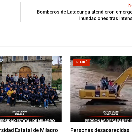
N
Bomberos de Latacunga atendieron emerge
inundaciones tras intens
PUJILÍ
rsidad Estatal de Milagro
Personas desaparecidas,