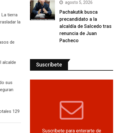
agosto 5, 2026
Pachakutik busca
 La tierra
precandidato a la
rasladar la
alcaldía de Salcedo tras
renuncia de Juan
Pacheco
casos de
l alcalde
Suscríbete
ido sus
seguran
otales 129
Suscríbete para enterarte de