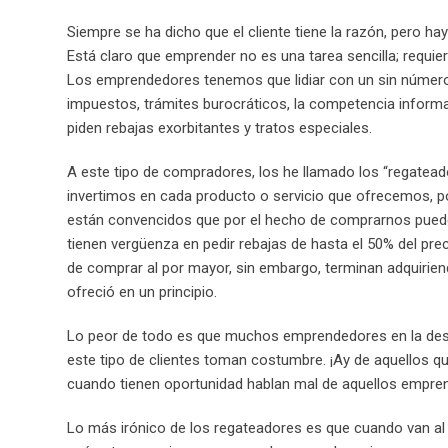
Siempre se ha dicho que el cliente tiene la razón, pero ha
Está claro que emprender no es una tarea sencilla; requier
Los emprendedores tenemos que lidiar con un sin númer
impuestos, trámites burocráticos, la competencia informa
piden rebajas exorbitantes y tratos especiales.
A este tipo de compradores, los he llamado los “regateado
invertimos en cada producto o servicio que ofrecemos, po
están convencidos que por el hecho de comprarnos pueden
tienen vergüenza en pedir rebajas de hasta el 50% del pre
de comprar al por mayor, sin embargo, terminan adquirie
ofreció en un principio.
Lo peor de todo es que muchos emprendedores en la des
este tipo de clientes toman costumbre. ¡Ay de aquellos q
cuando tienen oportunidad hablan mal de aquellos emprend
Lo más irónico de los regateadores es que cuando van al 