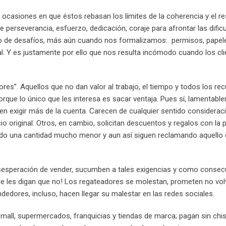
y ocasiones en que éstos rebasan los límites de la coherencia y el re
e perseverancia, esfuerzo, dedicación, coraje para afrontar las dific
o de desafíos, más aún cuando nos formalizamos: permisos, papel
l. Y es justamente por ello que nos resulta incómodo cuando los cl
res”. Aquellos que no dan valor al trabajo, el tiempo y todos los re
rque lo único que les interesa es sacar ventaja. Pues sí, lamentabl
 exigir más de la cuenta. Carecen de cualquier sentido considerac
cio original. Otros, en cambio, solicitan descuentos y regalos con la
ndo una cantidad mucho menor y aun así siguen reclamando aquello 
esperación de vender, sucumben a tales exigencias y como consec
ue les digan que no! Los regateadores se molestan, prometen no vol
edores, incluso, hacen llegar su malestar en las redes sociales.
mall, supermercados, franquicias y tiendas de marca; pagan sin chis