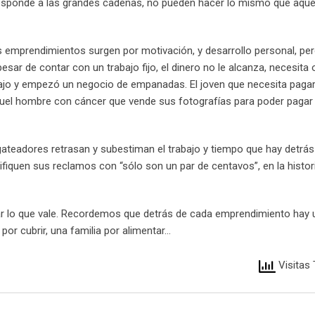
responde a las grandes cadenas, no pueden hacer lo mismo que aque
emprendimientos surgen por motivación, y desarrollo personal, pe
esar de contar con un trabajo fijo, el dinero no le alcanza, necesita 
bajo y empezó un negocio de empanadas. El joven que necesita paga
quel hombre con cáncer que vende sus fotografías para poder pagar
gateadores retrasan y subestiman el trabajo y tiempo que hay detrá
ifiquen sus reclamos con “sólo son un par de centavos”, en la histor
ar lo que vale. Recordemos que detrás de cada emprendimiento hay 
 por cubrir, una familia por alimentar…
Visitas 