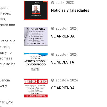
abril 4, 2023
speto.
Noticias y falsedades
ultades…
eos,
ientes nos
agosto 4, 2024
SE ARRIENDA
cursos que
emente,
ión y no
agosto 4, 2024
 promesa
SE NECESITA
que se les
uencia
agosto 4, 2024
ver y
SE ARRIENDA
tar. ¿Por