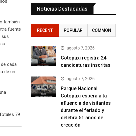
llos
Noticias Destacadas
ro también
otra fuente
RECENT
POPULAR
COMMON
r sus
 su
agosto 7, 2026
Cotopaxi registra 24
s de cada
candidaturas inscritas
ia de un
agosto 7, 2026
Parque Nacional
una
Cotopaxi espera alta
afluencia de visitantes
durante el feriado y
Totales 79
celebra 51 años de
creación