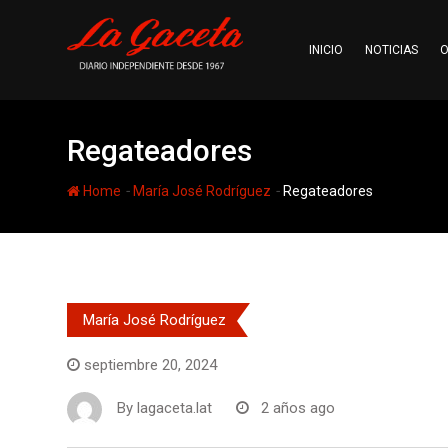
Skip
to
INICIO
NOTICIAS
O
content
Regateadores
-
-
Home
María José Rodríguez
Regateadores
María José Rodríguez
septiembre 20, 2024
By
lagaceta.lat
2 años ago