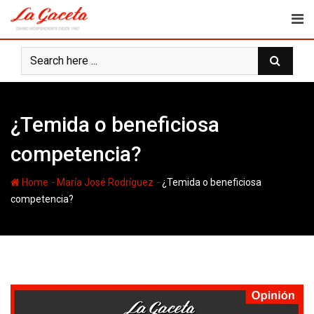
Skip
to
content
¿Temida o beneficiosa
competencia?
-
-
Home
María José Rodríguez
¿Temida o beneficiosa
competencia?