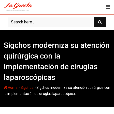
Skip
to
content
Sigchos moderniza su atención
quirúrgica con la
implementación de cirugías
laparoscópicas
-
-
Home
Sigchos
Sigchos moderniza su atención quirúrgica con
la implementación de cirugías laparoscópicas