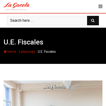
Skip
to
content
U.E. Fiscales
-
-
Home
Latacunga
U.E. Fiscales