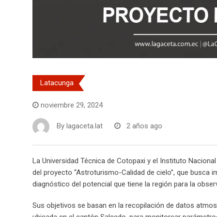
Latacunga
noviembre 29, 2024
By
lagaceta.lat
2 años ago
La Universidad Técnica de Cotopaxi y el Instituto Naciona
del proyecto “Astroturismo-Calidad de cielo”, que busca im
diagnóstico del potencial que tiene la región para la obse
Sus objetivos se basan en la recopilación de datos atm
ubicada en el cantón Salcedo, para monitorear parámetros