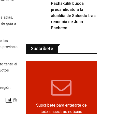
Pachakutik busca
precandidato a la
alcaldía de Salcedo tras
s atrás,
renuncia de Juan
 de guía a
Pacheco
e los
a provincia
Suscríbete
o tanto al
ductos
región.
Suscríbete para enterarte de
todas nuestras noticias