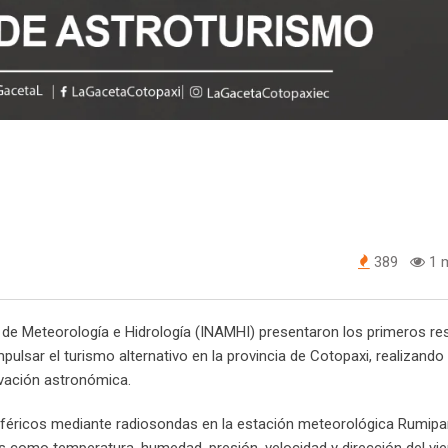
389
1 m
l de Meteorología e Hidrología (INAMHI) presentaron los primeros re
pulsar el turismo alternativo en la provincia de Cotopaxi, realizando
rvación astronómica.
osféricos mediante radiosondas en la estación meteorológica Rumip
 como temperatura, humedad, presión, velocidad y dirección del vie