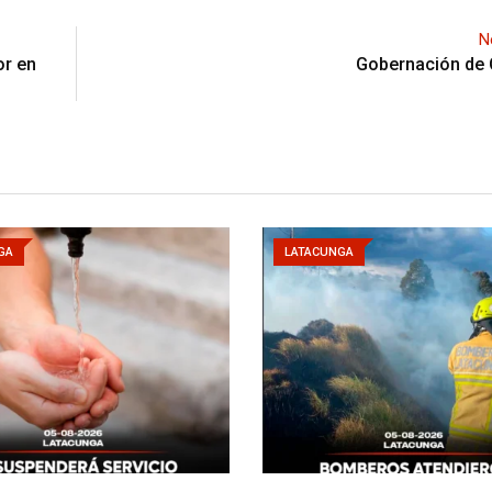
N
or en
Gobernación de
GA
LATACUNGA