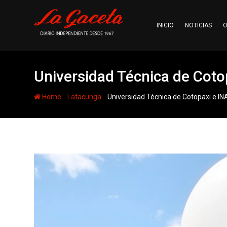
Skip
to
INICIO
NOTICIAS
O
content
Universidad Técnica de Coto
-
-
Home
Latacunga
Universidad Técnica de Cotopaxi e I