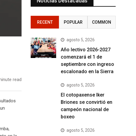
Noticias Destacadas
RECENT
POPULAR
COMMON
agosto 5, 2026
Año lectivo 2026-2027
comenzará el 1 de
septiembre con ingreso
escalonado en la Sierra
inute read
agosto 5, 2026
El cotopaxense Iker
sultados
Briones se convirtió en
 un
campeón nacional de
boxeo
amba,
agosto 5, 2026
nto en la