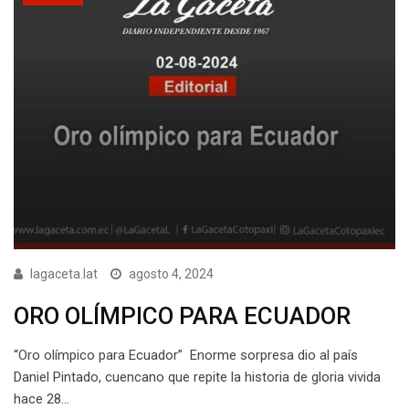
lagaceta.lat
agosto 4, 2024
ORO OLÍMPICO PARA ECUADOR
“Oro olímpico para Ecuador” Enorme sorpresa dio al país
Daniel Pintado, cuencano que repite la historia de gloria vivida
hace 28…