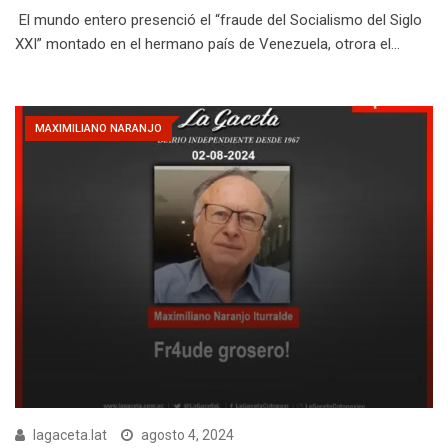
El mundo entero presenció el “fraude del Socialismo del Siglo
XXI” montado en el hermano país de Venezuela, otrora el…
MAXIMILIANO NARANJO
lagaceta.lat
agosto 4, 2024