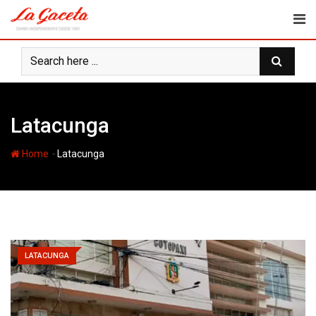
Skip
to
content
Latacunga
-
Home
Latacunga
LATACUNGA