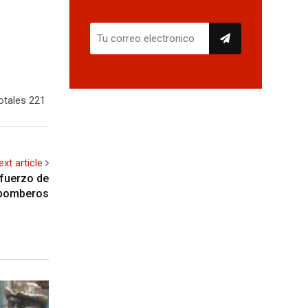
otales 221
ext article
sfuerzo de
bomberos