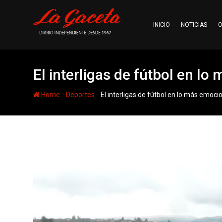
Skip
to
INICIO
NOTICIAS
O
content
El interligas de fútbol en l
-
-
Home
Deportes
El interligas de fútbol en lo más emoc