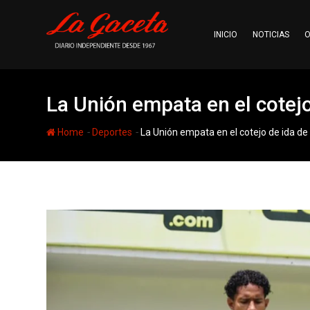
Skip
to
INICIO
NOTICIAS
O
content
La Unión empata en el cotejo
-
-
Home
Deportes
La Unión empata en el cotejo de ida de