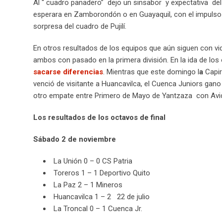
Al “ cuadro panadero” dejo un sinsabor y expectativa del
esperara en Zamborondón o en Guayaquil, con el impulso d
sorpresa del cuadro de Pujilí.
En otros resultados de los equipos que aún siguen con v
ambos con pasado en la primera división. En la ida de los 
sacarse diferencias
. Mientras que este domingo l
a
Capir
venció de visitante a Huancavilca, el Cuenca Juniors gano 
otro empate entre Primero de Mayo de Yantzaza con Avi
Los resultados de los octavos de final
Sábado 2 de noviembre
La Unión 0 – 0 CS Patria
Toreros 1 – 1 Deportivo Quito
La Paz 2 – 1 Mineros
Huancavilca 1 – 2 22 de julio
La Troncal 0 – 1 Cuenca Jr.