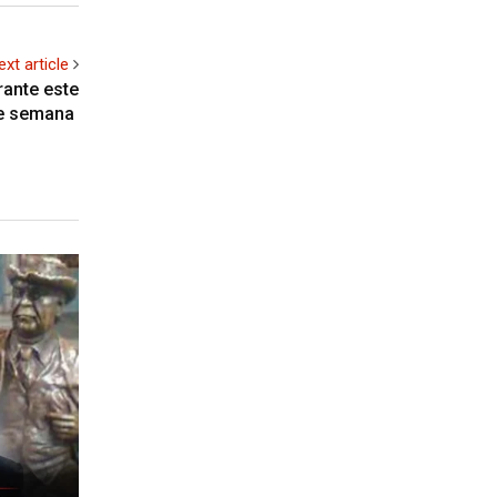
ext article
rante este
 de semana