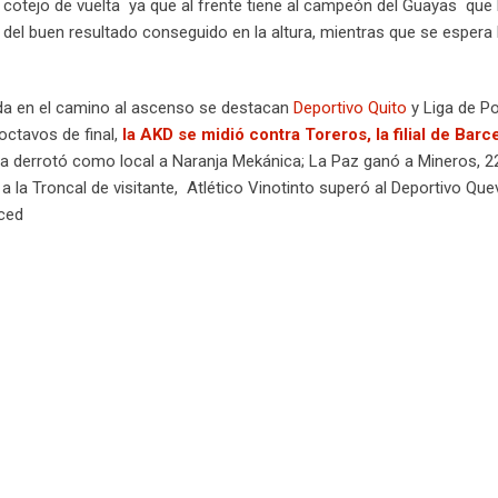
 cotejo de vuelta ya que al frente tiene al campeón del Guayas que 
el buen resultado conseguido en la altura, mientras que se espera 
ida en el camino al ascenso se destacan
Deportivo Quito
y Liga de Po
octavos de final,
la AKD se midió contra Toreros, la filial de Barc
a derrotó como local a Naranja Mekánica; La Paz ganó a Mineros, 22
a la Troncal de visitante, Atlético Vinotinto superó al Deportivo Qu
ced