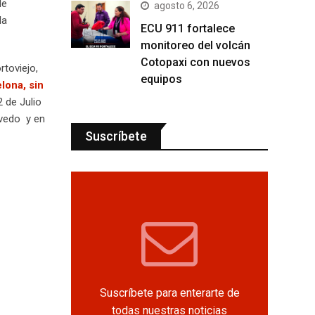
le
agosto 6, 2026
la
ECU 911 fortalece
monitoreo del volcán
Cotopaxi con nuevos
rtoviejo,
equipos
elona, sin
 de Julio
evedo y en
Suscríbete
Suscríbete para enterarte de
todas nuestras noticias