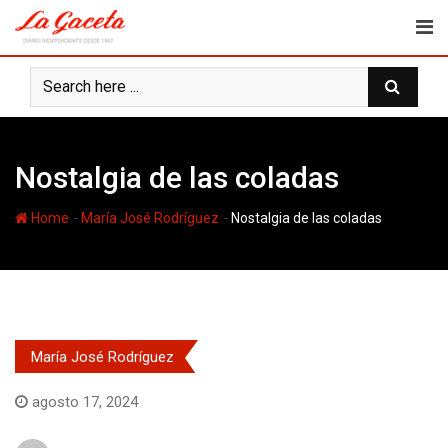
Skip
to
content
Nostalgia de las coladas
-
-
Home
María José Rodríguez
Nostalgia de las coladas
María José Rodríguez
agosto 17, 2024